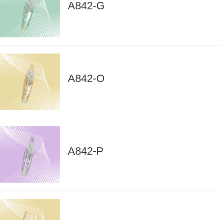
A842-G
A842-O
A842-P