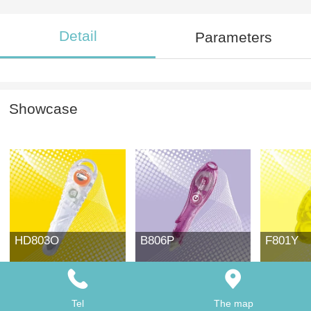
Detail
Parameters
Showcase
HD803O
B806P
F801Y
Tel
The map